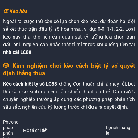
👏 Kèo hòa
Ngoài ra, cược thủ còn có lựa chọn kèo hòa, dự đoán hai đội
sẽ kết thúc trận đấu tỷ số hòa nhau, ví dụ: 0-0, 1-1, 2-2. Loại
kèo này khá khó nên cần quan sát kỹ lưỡng lựa chọn trận
đấu phù hợp và cân nhắc thật tỉ mỉ trước khi xuống tiền tại
nhà cái LC88
.
🎲 Kinh nghiệm chơi kèo cách biệt tỷ số quyết
định thắng thua
Kèo cách biệt tỷ số
LC88
không đơn thuần chỉ là may rủi, bet
thủ cần có kinh nghiệm lẫn chiến thuật cụ thể. Dân cược
chuyên nghiệp thường áp dụng các phương pháp phân tích
sâu sắc, nghiên cứu kỹ lưỡng trước khi đưa ra quyết định.
Phương
pháp
Lợi ích mang
Mô tả chi tiết
phân
lại