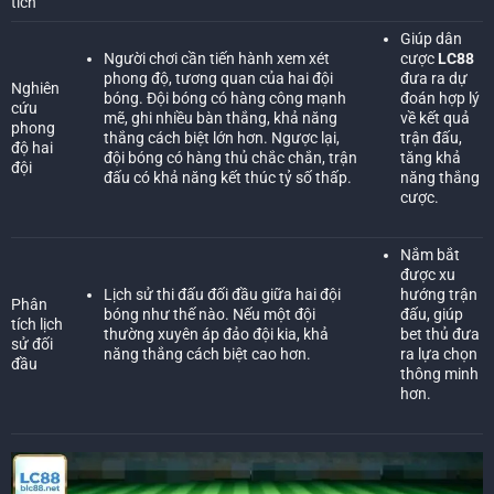
tích
Giúp dân
Người chơi cần tiến hành xem xét
cược
LC88
phong độ, tương quan của hai đội
đưa ra dự
Nghiên
bóng. Đội bóng có hàng công mạnh
đoán hợp lý
cứu
mẽ, ghi nhiều bàn thắng, khả năng
về kết quả
phong
thắng cách biệt lớn hơn. Ngược lại,
trận đấu,
độ hai
đội bóng có hàng thủ chắc chắn, trận
tăng khả
đội
đấu có khả năng kết thúc tỷ số thấp.
năng thắng
cược.
Nắm bắt
được xu
Lịch sử thi đấu đối đầu giữa hai đội
hướng trận
Phân
bóng như thế nào. Nếu một đội
đấu, giúp
tích lịch
thường xuyên áp đảo đội kia, khả
bet thủ đưa
sử đối
năng thắng cách biệt cao hơn.
ra lựa chọn
đầu
thông minh
hơn.