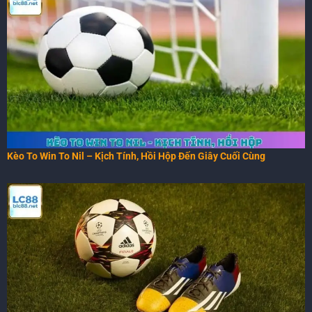
Kèo To Win To Nil – Kịch Tính, Hồi Hộp Đến Giây Cuối Cùng