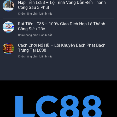
Nhập
Nạp Tiền Lc88 – Lộ Trình Vàng Dẫn Đến Thành
Kiếm
LC88
Tiền
Công Sau 3 Phút
–
Cực
Chức năng bình luận bị tắt
ở
3
Nhanh
Nạp
Giây
Cho
Tiền
Rút Tiền LC88 – 100% Giao Dịch Hợp Lệ Thành
Vào
Người
Lc88
Cược,
Công Siêu Tốc
Mới
–
Không
Chức năng bình luận bị tắt
ở
Lộ
Gián
Rút
Trình
Đoạn
Tiền
Cách Chơi Nổ Hũ – Lời Khuyên Bách Phát Bách
Vàng
Cuộc
LC88
Dẫn
Trúng Tại LC88
Vui
–
Đến
Chức năng bình luận bị tắt
ở
100%
Thành
Cách
Giao
Công
Chơi
Dịch
Sau
Nổ
Hợp
3
Hũ
Lệ
Phút
–
Thành
Lời
Công
Khuyên
Siêu
Bách
Tốc
Phát
Bách
Trúng
Tại
LC88