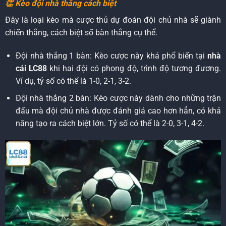
👏 Kèo đội nhà thắng cách biệt
Đây là loại kèo mà cược thủ dự đoán đội chủ nhà sẽ giành
chiến thắng, cách biệt số bàn thắng cụ thể.
Đội nhà thắng 1 bàn: Kèo cược này khá phổ biến tại
nhà
cái LC88
khi hai đội có phong độ, trình độ tương đương.
Ví dụ, tỷ số có thể là 1-0, 2-1, 3-2.
Đội nhà thắng 2 bàn: Kèo cược này dành cho những trận
đấu mà đội chủ nhà được đánh giá cao hơn hẳn, có khả
năng tạo ra cách biệt lớn. Tỷ số có thể là 2-0, 3-1, 4-2.