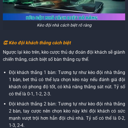
Kèo đội nhà cách biệt rõ ràng
👏 Kèo đội khách thắng cách biệt
Ngược lại kèo trên, kèo cược thủ dự đoán đội khách sẽ giành
chiến thắng, cách biệt số bàn thắng cụ thể.
Đội khách thắng 1 bàn: Tương tự như kèo đội nhà thắng
1 bàn, bet thủ có thể lựa chọn kèo này nếu đánh giá đội
khách có phong độ tốt, có khả năng thắng sát nút. Tỷ số
có thể là 0-1, 1-2, 2-3.
Đội khách thắng 2 bàn: Tương tự như kèo đội nhà thắng
2 bàn, tay cược nên chọn kèo này khi đội khách có sức
mạnh vượt trội hơn hẳn đội chủ nhà. Tỷ số có thể là 0-2,
1-3, 2-4.