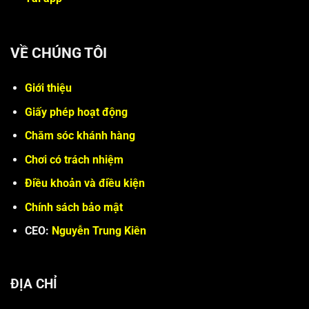
VỀ CHÚNG TÔI
Giới thiệu
Giấy phép hoạt động
Chăm sóc khánh hàng
Chơi có trách nhiệm
Điều khoản và điều kiện
Chính sách bảo mật
CEO:
Nguyễn Trung Kiên
ĐỊA CHỈ