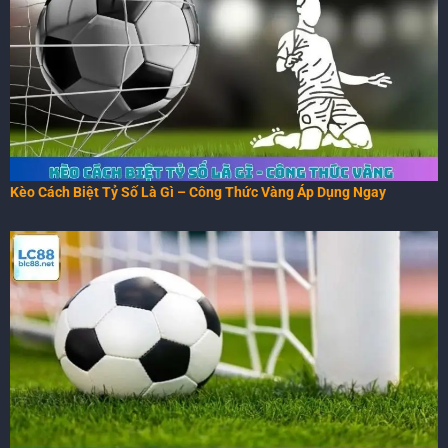
Kèo Cách Biệt Tỷ Số Là Gì – Công Thức Vàng Áp Dụng Ngay