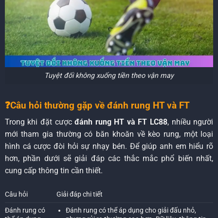
Tuyệt đối không xuống tiền theo vận may
❓Câu hỏi thường gặp về đánh rung HT và FT
Trong khi đặt cược
đánh rung HT và FT
LC88
, nhiều người
mới tham gia thường có băn khoăn về kèo rung, một loại
hình cá cược đòi hỏi sự nhạy bén. Để giúp anh em hiểu rõ
hơn, phần dưới sẽ giải đáp các thắc mắc phổ biến nhất,
cung cấp thông tin cần thiết.
Câu hỏi
Giải đáp chi tiết
Đánh rung có
Đánh rung có thể áp dụng cho giải đấu nhỏ,