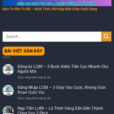
Kèo To Win To Nil – Kịch Tính, Hồi Hộp Đến Giây Cuối Cùng
BÀI VIẾT GẦN ĐÂY
Đăng ký LC88 – 3 Bước Kiếm Tiền Cực Nhanh Cho
Người Mới
Chức năng bình luận bị tắt
ở
Đăng
ký
Đăng Nhập LC88 – 3 Giây Vào Cược, Không Gián
LC88
Đoạn Cuộc Vui
–
Chức năng bình luận bị tắt
ở
3
Đăng
Bước
Nhập
Nạp Tiền Lc88 – Lộ Trình Vàng Dẫn Đến Thành
Kiếm
LC88
Tiền
Công Sau 3 Phút