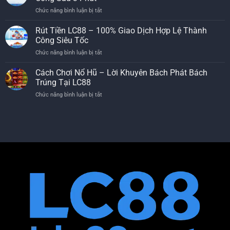
–
Cực
Chức năng bình luận bị tắt
ở
3
Nhanh
Nạp
Giây
Cho
Tiền
Rút Tiền LC88 – 100% Giao Dịch Hợp Lệ Thành
Vào
Người
Lc88
Cược,
Công Siêu Tốc
Mới
–
Không
Chức năng bình luận bị tắt
ở
Lộ
Gián
Rút
Trình
Đoạn
Tiền
Cách Chơi Nổ Hũ – Lời Khuyên Bách Phát Bách
Vàng
Cuộc
LC88
Dẫn
Trúng Tại LC88
Vui
–
Đến
Chức năng bình luận bị tắt
ở
100%
Thành
Cách
Giao
Công
Chơi
Dịch
Sau
Nổ
Hợp
3
Hũ
Lệ
Phút
–
Thành
Lời
Công
Khuyên
Siêu
Bách
Tốc
Phát
Bách
Trúng
Tại
LC88