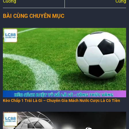
Cuồng
Cùng
BÀI CÙNG CHUYÊN MỤC
Kèo Chấp 1 Trái Là Gì – Chuyên Gia Mách Nước Cược Là Có Tiền