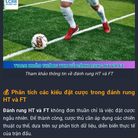
Tham khảo thông tin về đánh rung HT và FT
💰 Phân tích các kiểu đặt cược trong đánh rung
HT và FT
Đánh rung HT và FT
không đơn thuần chỉ là việc đặt cược
ngẫu nhiên. Để thành công, cược thủ cần áp dụng các chiến
thuật cụ thể, dựa trên sự phân tích dữ liệu, diễn biến thực tế
của trận đấu.