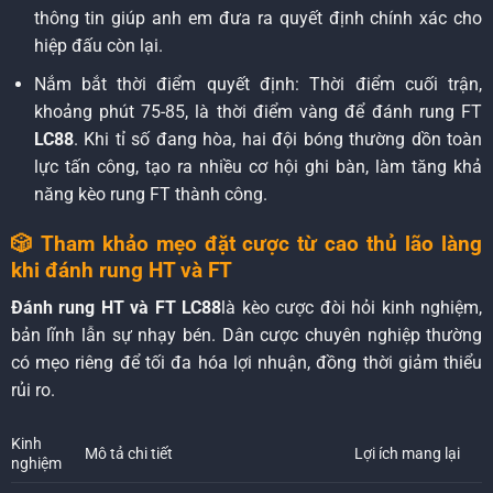
thông tin giúp anh em đưa ra quyết định chính xác cho
hiệp đấu còn lại.
Nắm bắt thời điểm quyết định: Thời điểm cuối trận,
khoảng phút 75-85, là thời điểm vàng để đánh rung FT
LC88
. Khi tỉ số đang hòa, hai đội bóng thường dồn toàn
lực tấn công, tạo ra nhiều cơ hội ghi bàn, làm tăng khả
năng kèo rung FT thành công.
🎲 Tham khảo mẹo đặt cược từ cao thủ lão làng
khi đánh rung HT và FT
Đánh rung HT và FT
LC88
là kèo cược đòi hỏi kinh nghiệm,
bản lĩnh lẫn sự nhạy bén. Dân cược chuyên nghiệp thường
có mẹo riêng để tối đa hóa lợi nhuận, đồng thời giảm thiểu
rủi ro.
Kinh
Mô tả chi tiết
Lợi ích mang lại
nghiệm