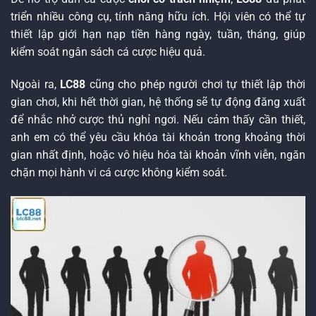
triển nhiều công cụ, tính năng hữu ích. Hội viên có thể tự
thiết lập giới hạn nạp tiền hàng ngày, tuần, tháng, giúp
kiểm soát ngân sách cá cược hiệu quả.
Ngoài ra,
LC88
cũng cho phép người chơi tự thiết lập thời
gian chơi, khi hết thời gian, hệ thống sẽ tự động đăng xuất
để nhắc nhở cược thủ nghỉ ngơi. Nếu cảm thấy cần thiết,
anh em có thể yêu cầu khóa tài khoản trong khoảng thời
gian nhất định, hoặc vô hiệu hóa tài khoản vĩnh viễn, ngăn
chặn mọi hành vi cá cược không kiểm soát.