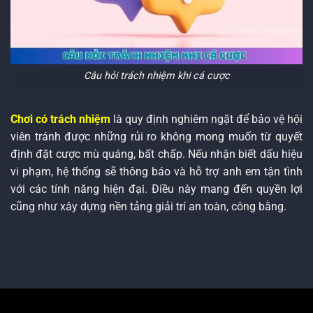
Câu hỏi trách nhiệm khi cá cược
Chơi có trách nhiệm
là quy định nghiêm ngặt để bảo vệ hội
viên tránh được những rủi ro không mong muốn từ quyết
định đặt cược mù quáng, bất chấp. Nếu nhận biết dấu hiệu
vi phạm, hệ thống sẽ thông báo và hỗ trợ anh em tận tình
với các tính năng hiện đại. Điều này mang đến quyền lợi
cũng như xây dựng nền tảng giải trí an toàn, công bằng.