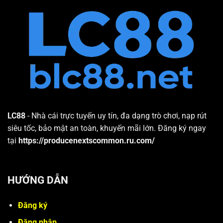
LC88
- Nhà cái trực tuyến uy tín, đa dạng trò chơi, nạp rút
siêu tốc, bảo mật an toàn, khuyến mãi lớn. Đăng ký ngay
tại
https://producenextscommon.ru.com/
HƯỚNG DẪN
Đăng ký
Đăng nhập