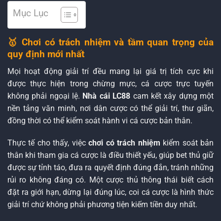
Mục Lục
🥇 Chơi có trách nhiệm và tầm quan trọng của
quy định mới nhất
Mọi hoạt động giải trí đều mang lại giá trị tích cực khi
được thực hiện trong chừng mực, cá cược trực tuyến
không phải ngoại lệ.
Nhà cái LC88
cam kết xây dựng một
nền tảng văn minh, nơi dân cược có thể giải trí, thư giãn,
đồng thời có thể kiểm soát hành vi cá cược bản thân.
Thực tế cho thấy, việc
chơi có trách nhiệm
kiểm soát bản
thân khi tham gia cá cược là điều thiết yếu, giúp bet thủ giữ
được sự tỉnh táo, đưa ra quyết định đúng đắn, tránh những
rủi ro không đáng có. Một cược thủ thông thái biết cách
đặt ra giới hạn, dừng lại đúng lúc, coi cá cược là hình thức
giải trí chứ không phải phương tiện kiếm tiền duy nhất.