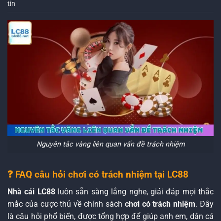
tin
Nguyên tắc vàng liên quan vấn đề trách nhiệm
❓ FAQ câu hỏi chơi có trách nhiệm tại LC88
Nhà cái LC88
luôn sẵn sàng lắng nghe, giải đáp mọi thắc
mắc của cược thủ về chính sách
chơi có trách nhiệm
. Đây
là câu hỏi phổ biến, được tổng hợp để giúp anh em, dân cá