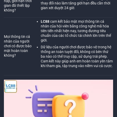
nạp, giới hạn thời
thay đổi nào làm tăng giới hạn đều cần thời
gian đã thiết lập
gian xét duyệt 24 giờ.
không?
LC88
cam kết bảo mật mọi thông tin cá
nhân của hội viên bằng công nghệ mã hóa
tiên tiến nhất hiện nay, tương đương tiêu
chuẩn của các tổ chức tài chính lớn trên thế
Mọi thông tin cá
giới.
nhân của người
chơi có được bảo
Dữ liệu của người chơi được bảo vệ trong hệ
mật hoàn toàn
thống an toàn tuyệt đối, không có bên thứ
không?
ba nào có thể truy cập, sử dụng trái phép.
Cam kết này giúp anh em hoàn toàn yên tâm
khi tham gia, tập trung vào niềm vui cá cược.