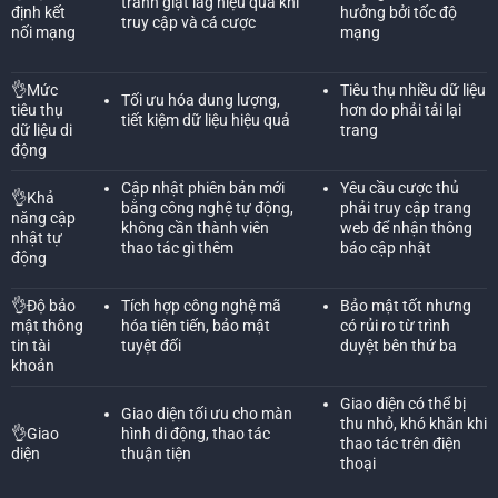
tránh giật lag hiệu quả khi
định kết
hưởng bởi tốc độ
truy cập và cá cược
nối mạng
mạng
👌Mức
Tiêu thụ nhiều dữ liệu
Tối ưu hóa dung lượng,
tiêu thụ
hơn do phải tải lại
tiết kiệm dữ liệu hiệu quả
dữ liệu di
trang
động
Cập nhật phiên bản mới
Yêu cầu cược thủ
👌Khả
bằng công nghệ tự động,
phải truy cập trang
năng cập
không cần thành viên
web để nhận thông
nhật tự
thao tác gì thêm
báo cập nhật
động
👌Độ bảo
Tích hợp công nghệ mã
Bảo mật tốt nhưng
mật thông
hóa tiên tiến, bảo mật
có rủi ro từ trình
tin tài
tuyệt đối
duyệt bên thứ ba
khoản
Giao diện có thể bị
Giao diện tối ưu cho màn
thu nhỏ, khó khăn khi
👌Giao
hình di động, thao tác
thao tác trên điện
diện
thuận tiện
thoại