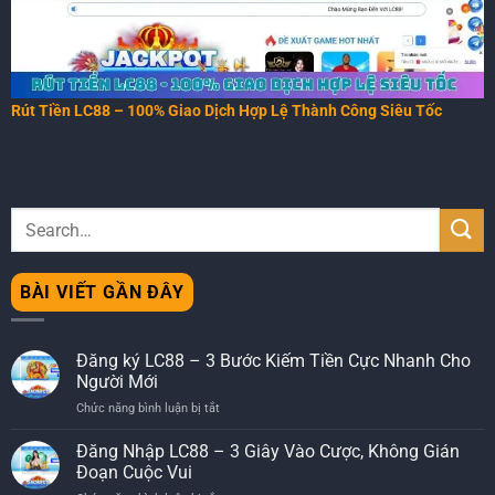
Rút Tiền LC88 – 100% Giao Dịch Hợp Lệ Thành Công Siêu Tốc
BÀI VIẾT GẦN ĐÂY
Đăng ký LC88 – 3 Bước Kiếm Tiền Cực Nhanh Cho
Người Mới
Chức năng bình luận bị tắt
ở
Đăng
ký
Đăng Nhập LC88 – 3 Giây Vào Cược, Không Gián
LC88
Đoạn Cuộc Vui
–