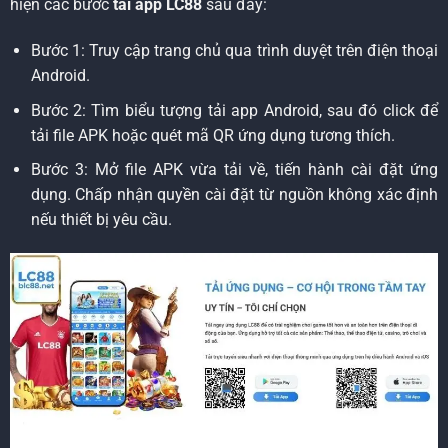
hiện các bước
tải app LC88
sau đây:
Bước 1: Truy cập trang chủ qua trình duyệt trên điện thoại
Android.
Bước 2: Tìm biểu tượng tải app Android, sau đó click để
tải file APK hoặc quét mã QR ứng dụng tương thích.
Bước 3: Mở file APK vừa tải về, tiến hành cài đặt ứng
dụng. Chấp nhận quyền cài đặt từ nguồn không xác định
nếu thiết bị yêu cầu.