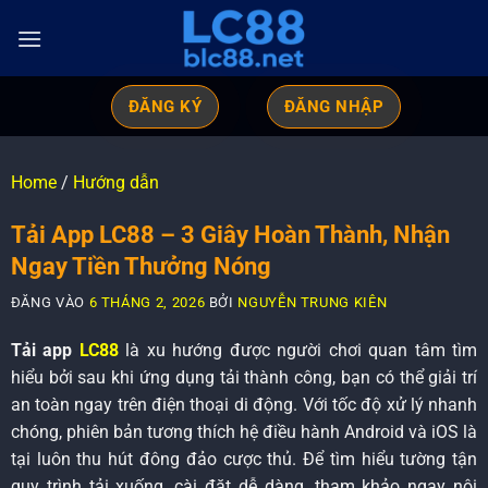
ĐĂNG KÝ
ĐĂNG NHẬP
Home
/
Hướng dẫn
Tải App LC88 – 3 Giây Hoàn Thành, Nhận
Ngay Tiền Thưởng Nóng
ĐĂNG VÀO
6 THÁNG 2, 2026
BỞI
NGUYỄN TRUNG KIÊN
Tải app
LC88
là xu hướng được người chơi quan tâm tìm
hiểu bởi sau khi ứng dụng tải thành công, bạn có thể giải trí
an toàn ngay trên điện thoại di động. Với tốc độ xử lý nhanh
chóng, phiên bản tương thích hệ điều hành Android và iOS là
tại luôn thu hút đông đảo cược thủ. Để tìm hiểu tường tận
quy trình tải xuống, cài đặt dễ dàng, tham khảo ngay nội