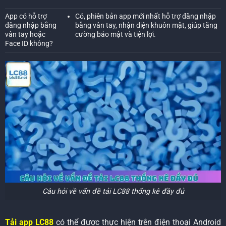
App có hỗ trợ
Có, phiên bản app mới nhất hỗ trợ đăng nhập
đăng nhập bằng
bằng vân tay, nhận diện khuôn mặt, giúp tăng
vân tay hoặc
cường bảo mật và tiện lợi.
Face ID không?
Câu hỏi về vấn đề tải LC88 thống kê đầy đủ
Tải app LC88
có thể được thực hiện trên điện thoại Android