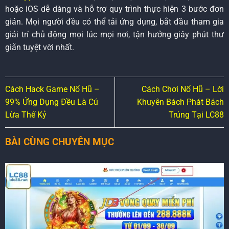
hoặc iOS dễ dàng và hỗ trợ quy trình thực hiện 3 bước đơn
giản. Mọi người đều có thể tải ứng dụng, bắt đầu tham gia
giải trí chủ động mọi lúc mọi nơi, tận hưởng giây phút thư
giãn tuyệt vời nhất.
Cách Hack Game Nổ Hũ –
Cách Chơi Nổ Hũ – Lời
99% Ứng Dụng Đều Là Cú
Khuyên Bách Phát Bách
Lừa Thế Kỷ
Trúng Tại LC88
BÀI CÙNG CHUYÊN MỤC