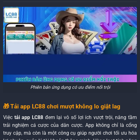
Phiên bản ứng dụng có ưu điểm nổi trội
🎁 Tải app LC88 chơi mượt không lo giật lag
Việc
tải app LC88
đem lại vô số lợi ích vượt trội, nâng tầm
trải nghiệm cá cược của dân cược. App không chỉ là cổng
truy cập, mà còn là một công cụ giúp người chơi tối ưu hóa