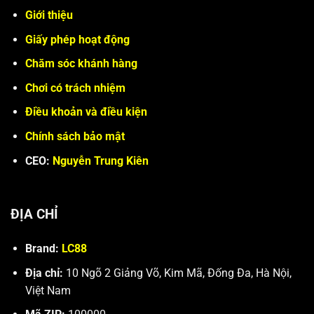
Giới thiệu
Giấy phép hoạt động
Chăm sóc khánh hàng
Chơi có trách nhiệm
Điều khoản và điều kiện
Chính sách bảo mật
CEO:
Nguyễn Trung Kiên
ĐỊA CHỈ
Brand:
LC88
Địa chỉ:
10 Ngõ 2 Giảng Võ, Kim Mã, Đống Đa, Hà Nội,
Việt Nam