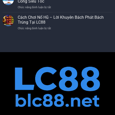
Cược,
Công Siêu Tốc
Mới
–
Không
Chức năng bình luận bị tắt
ở
Lộ
Gián
Rút
Trình
Đoạn
Tiền
Cách Chơi Nổ Hũ – Lời Khuyên Bách Phát Bách
Vàng
Cuộc
LC88
Dẫn
Trúng Tại LC88
Vui
–
Đến
Chức năng bình luận bị tắt
ở
100%
Thành
Cách
Giao
Công
Chơi
Dịch
Sau
Nổ
Hợp
3
Hũ
Lệ
Phút
–
Thành
Lời
Công
Khuyên
Siêu
Bách
Tốc
Phát
Bách
Trúng
Tại
LC88