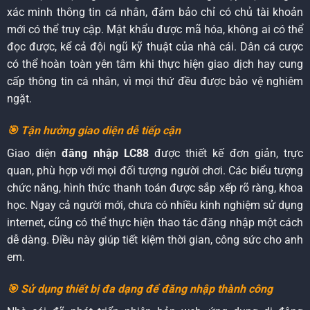
xác minh thông tin cá nhân, đảm bảo chỉ có chủ tài khoản
mới có thể truy cập. Mật khẩu được mã hóa, không ai có thể
đọc được, kể cả đội ngũ kỹ thuật của nhà cái. Dân cá cược
có thể hoàn toàn yên tâm khi thực hiện giao dịch hay cung
cấp thông tin cá nhân, vì mọi thứ đều được bảo vệ nghiêm
ngặt.
🎯 Tận hưởng giao diện dễ tiếp cận
Giao diện
đăng nhập LC88
được thiết kế đơn giản, trực
quan, phù hợp với mọi đối tượng người chơi. Các biểu tượng
chức năng, hình thức thanh toán được sắp xếp rõ ràng, khoa
học. Ngay cả người mới, chưa có nhiều kinh nghiệm sử dụng
internet, cũng có thể thực hiện thao tác đăng nhập một cách
dễ dàng. Điều này giúp tiết kiệm thời gian, công sức cho anh
em.
🎯 Sử dụng thiết bị đa dạng để đăng nhập thành công