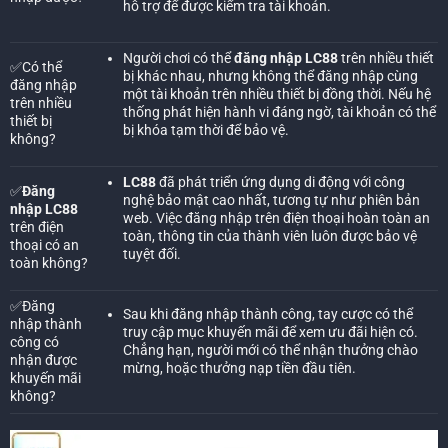
hỗ trợ để được kiểm tra tài khoản.
Người chơi có thể
đăng nhập LC88
trên nhiều thiết
✅Có thể
bị khác nhau, nhưng không thể đăng nhập cùng
đăng nhập
một tài khoản trên nhiều thiết bị đồng thời. Nếu hệ
trên nhiều
thống phát hiện hành vi đáng ngờ, tài khoản có thể
thiết bị
bị khóa tạm thời để bảo vệ.
không?
LC88
đã phát triển ứng dụng di động với công
✅
Đăng
nghệ bảo mật cao nhất, tương tự như phiên bản
nhập LC88
web. Việc đăng nhập trên điện thoại hoàn toàn an
trên điện
toàn, thông tin của thành viên luôn được bảo vệ
thoại có an
tuyệt đối.
toàn không?
✅Đăng
Sau khi đăng nhập thành công, tay cược có thể
nhập thành
truy cập mục khuyến mãi để xem ưu đãi hiện có.
công có
Chẳng hạn, người mới có thể nhận thưởng chào
nhận được
mừng, hoặc thưởng nạp tiền đầu tiên.
khuyến mãi
không?