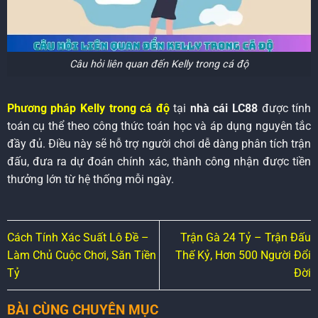
Câu hỏi liên quan đến Kelly trong cá độ
Phương pháp Kelly trong cá độ
tại
nhà cái LC88
được tính
toán cụ thể theo công thức toán học và áp dụng nguyên tắc
đầy đủ. Điều này sẽ hỗ trợ người chơi dễ dàng phân tích trận
đấu, đưa ra dự đoán chính xác, thành công nhận được tiền
thưởng lớn từ hệ thống mỗi ngày.
Cách Tính Xác Suất Lô Đề –
Trận Gà 24 Tỷ – Trận Đấu
Làm Chủ Cuộc Chơi, Săn Tiền
Thế Kỷ, Hơn 500 Người Đổi
Tỷ
Đời
BÀI CÙNG CHUYÊN MỤC