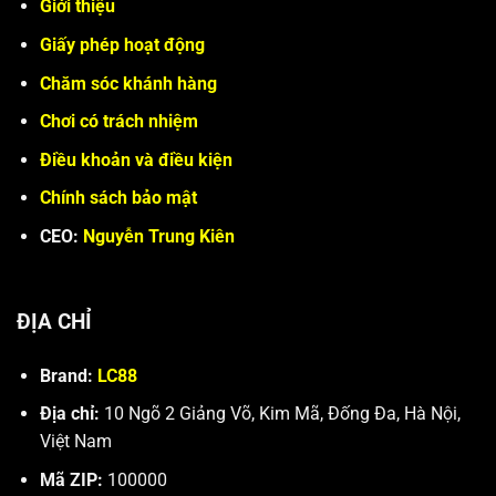
Giới thiệu
Giấy phép hoạt động
Chăm sóc khánh hàng
Chơi có trách nhiệm
Điều khoản và điều kiện
Chính sách bảo mật
CEO:
Nguyễn Trung Kiên
ĐỊA CHỈ
Brand:
LC88
Địa chỉ:
10 Ngõ 2 Giảng Võ, Kim Mã, Đống Đa, Hà Nội,
Việt Nam
Mã ZIP:
100000