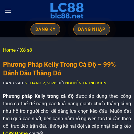
ĐĂNG KÝ
ĐĂNG NHẬP
Home
/
Xổ số
Phương Pháp Kelly Trong Cá Độ – 99%
Đánh Đâu Thắng Đó
ĐĂNG VÀO
6 THÁNG 2, 2026
BỞI
NGUYỄN TRUNG KIÊN
Phương pháp Kelly trong cá độ
được áp dụng theo công
thức cụ thể để nâng cao khả năng giành chiến thắng cũng
như hỗ trợ người chơi dễ dàng lựa chọn kèo đấu. Muốn đạt
hiệu quả cao nhất, bên cạnh nắm rõ nguyên tắc thì cần theo
dõi trực tiếp trận đấu, thống kê hai đội và cập nhật bảng kèo
LC88 Game
chi tiết.