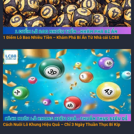
1 Điểm Lô Bao Nhiêu Tiền – Khám Phá Bí Ẩn Từ Nhà cái LC88
Cách Nuôi Lô Khung Hiệu Quả – Chỉ 3 Ngày Thuần Thục Bí Kíp