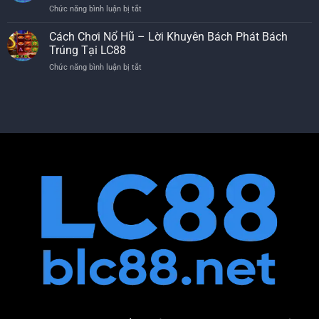
Không
Chức năng bình luận bị tắt
ở
Lộ
Gián
Rút
Trình
Đoạn
Tiền
Cách Chơi Nổ Hũ – Lời Khuyên Bách Phát Bách
Vàng
Cuộc
LC88
Dẫn
Trúng Tại LC88
Vui
–
Đến
Chức năng bình luận bị tắt
ở
100%
Thành
Cách
Giao
Công
Chơi
Dịch
Sau
Nổ
Hợp
3
Hũ
Lệ
Phút
–
Thành
Lời
Công
Khuyên
Siêu
Bách
Tốc
Phát
Bách
Trúng
Tại
LC88