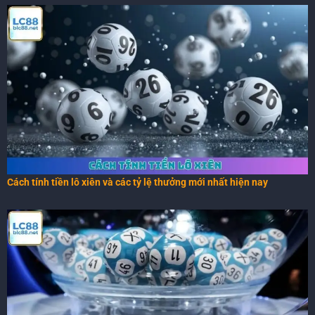
Cách tính tiền lô xiên và các tỷ lệ thưởng mới nhất hiện nay