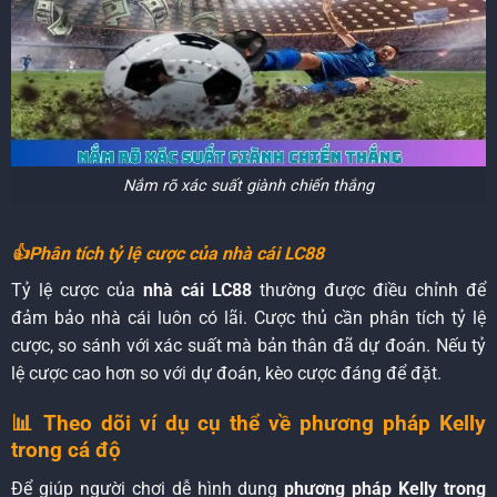
Nắm rõ xác suất giành chiến thắng
👍Phân tích tỷ lệ cược của nhà cái LC88
Tỷ lệ cược của
nhà cái LC88
thường được điều chỉnh để
đảm bảo nhà cái luôn có lãi. Cược thủ cần phân tích tỷ lệ
cược, so sánh với xác suất mà bản thân đã dự đoán. Nếu tỷ
lệ cược cao hơn so với dự đoán, kèo cược đáng để đặt.
📊 Theo dõi ví dụ cụ thể về phương pháp Kelly
trong cá độ
Để giúp người chơi dễ hình dung
phương pháp Kelly trong