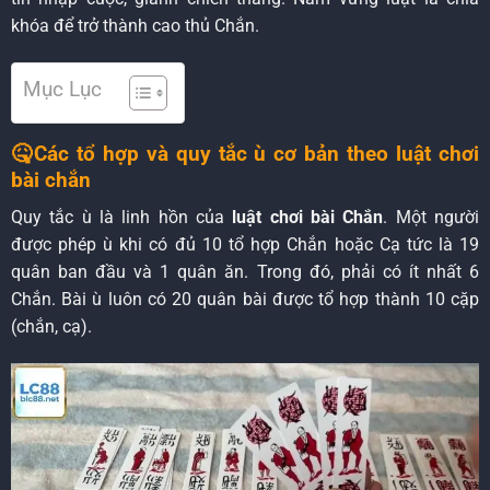
khóa để trở thành cao thủ Chắn.
Mục Lục
🤒Các tổ hợp và quy tắc ù cơ bản theo luật chơi
bài chắn
Quy tắc ù là linh hồn của
luật chơi bài Chắn
. Một người
được phép ù khi có đủ 10 tổ hợp Chắn hoặc Cạ tức là 19
quân ban đầu và 1 quân ăn. Trong đó, phải có ít nhất 6
Chắn. Bài ù luôn có 20 quân bài được tổ hợp thành 10 cặp
(chắn, cạ).