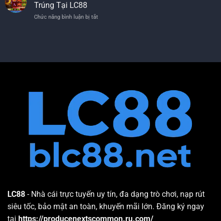
LC88
Dẫn
Trúng Tại LC88
Vui
–
Đến
Chức năng bình luận bị tắt
ở
100%
Thành
Cách
Giao
Công
Chơi
Dịch
Sau
Nổ
Hợp
3
Hũ
Lệ
Phút
–
Thành
Lời
Công
Khuyên
Siêu
Bách
Tốc
Phát
Bách
Trúng
Tại
LC88
LC88
- Nhà cái trực tuyến uy tín, đa dạng trò chơi, nạp rút
siêu tốc, bảo mật an toàn, khuyến mãi lớn. Đăng ký ngay
tại
https://producenextscommon.ru.com/