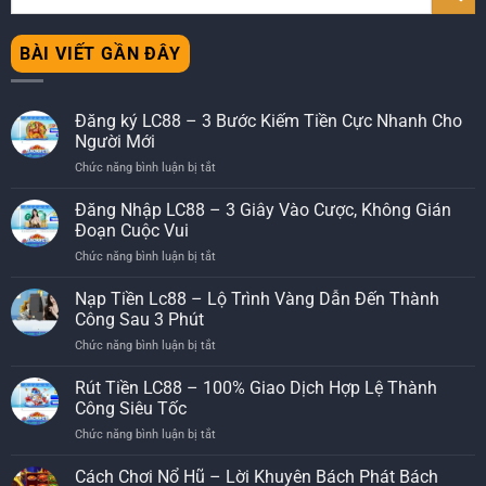
BÀI VIẾT GẦN ĐÂY
Đăng ký LC88 – 3 Bước Kiếm Tiền Cực Nhanh Cho
Người Mới
Chức năng bình luận bị tắt
ở
Đăng
ký
Đăng Nhập LC88 – 3 Giây Vào Cược, Không Gián
LC88
Đoạn Cuộc Vui
–
Chức năng bình luận bị tắt
ở
3
Đăng
Bước
Nhập
Nạp Tiền Lc88 – Lộ Trình Vàng Dẫn Đến Thành
Kiếm
LC88
Tiền
Công Sau 3 Phút
–
Cực
Chức năng bình luận bị tắt
ở
3
Nhanh
Nạp
Giây
Cho
Tiền
Rút Tiền LC88 – 100% Giao Dịch Hợp Lệ Thành
Vào
Người
Lc88
Cược,
Công Siêu Tốc
Mới
–
Không
Chức năng bình luận bị tắt
ở
Lộ
Gián
Rút
Trình
Đoạn
Tiền
Cách Chơi Nổ Hũ – Lời Khuyên Bách Phát Bách
Vàng
Cuộc