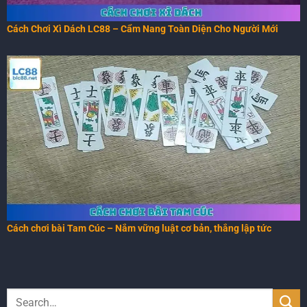
Cách Chơi Xì Dách LC88 – Cẩm Nang Toàn Diện Cho Người Mới
Cách chơi bài Tam Cúc – Nắm vững luật cơ bản, thắng lập tức