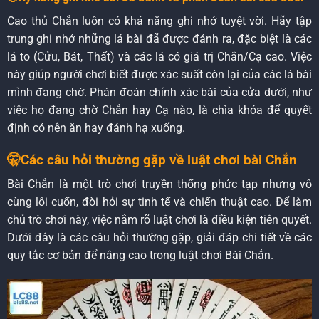
Cao thủ Chắn luôn có khả năng ghi nhớ tuyệt vời. Hãy tập
trung ghi nhớ những lá bài đã được đánh ra, đặc biệt là các
lá to (Cửu, Bát, Thất) và các lá có giá trị Chắn/Cạ cao. Việc
này giúp người chơi biết được xác suất còn lại của các lá bài
mình đang chờ. Phán đoán chính xác bài của cửa dưới, như
việc họ đang chờ Chắn hay Cạ nào, là chìa khóa để quyết
định có nên ăn hay đánh hạ xuống.
🤫Các câu hỏi thường gặp về luật chơi bài Chắn
Bài Chắn là một trò chơi truyền thống phức tạp nhưng vô
cùng lôi cuốn, đòi hỏi sự tinh tế và chiến thuật cao. Để làm
chủ trò chơi này, việc nắm rõ luật chơi là điều kiện tiên quyết.
Dưới đây là các câu hỏi thường gặp, giải đáp chi tiết về các
quy tắc cơ bản để nâng cao trong luật chơi Bài Chắn.