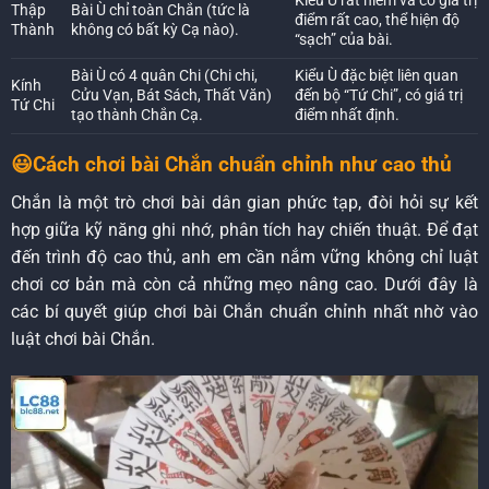
Kiểu Ù rất hiếm và có giá trị
Thập
Bài Ù chỉ toàn Chắn (tức là
điểm rất cao, thể hiện độ
Thành
không có bất kỳ Cạ nào).
“sạch” của bài.
Bài Ù có 4 quân Chi (Chi chi,
Kiểu Ù đặc biệt liên quan
Kính
Cửu Vạn, Bát Sách, Thất Văn)
đến bộ “Tứ Chi”, có giá trị
Tứ Chi
tạo thành Chắn Cạ.
điểm nhất định.
😃Cách chơi bài Chắn chuẩn chỉnh như cao thủ
Chắn là một trò chơi bài dân gian phức tạp, đòi hỏi sự kết
hợp giữa kỹ năng ghi nhớ, phân tích hay chiến thuật. Để đạt
đến trình độ cao thủ, anh em cần nắm vững không chỉ luật
chơi cơ bản mà còn cả những mẹo nâng cao. Dưới đây là
các bí quyết giúp chơi bài Chắn chuẩn chỉnh nhất nhờ vào
luật chơi bài Chắn.