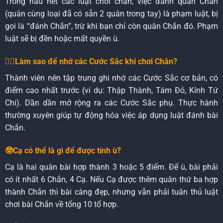
Trong hầu hết các luật chơi chắn, việc đánh quân Chắn
(quân cùng loại đã có sẵn 2 quân trong tay) là phạm luật, bị
gọi là “đánh Chắn”, trừ khi bạn chỉ còn quân Chắn đó. Phạm
luật sẽ bị đền hoặc mất quyền ù.
😵‍💫Làm sao để nhớ các Cước Sắc khi chơi Chắn?
Thành viên nên tập trung ghi nhớ các Cước Sắc cơ bản, có
điểm cao nhất trước (ví dụ: Thập Thành, Tám Đỏ, Kính Tứ
Chi). Dần dần mở rộng ra các Cước Sắc phụ. Thực hành
thường xuyên giúp tự động hóa việc áp dụng luật đánh bài
Chắn.
🤓Cạ có thể là gì để được tính ù?
Cạ là hai quân bài hợp thành 3 hoặc 5 điểm. Để ù, bài phải
có ít nhất 6 Chắn, 4 Cạ. Nếu Cạ được thêm quân thứ ba hợp
thành Chắn thì bài càng đẹp, nhưng vẫn phải tuân thủ luật
chơi bài Chắn về tổng 10 tổ hợp.