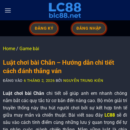
ĐĂNG KÝ
ĐĂNG NHẬP
Home
/
Game bài
Luật chơi bài Chắn – Hướng dẫn chi tiết
cách đánh thắng ván
ĐĂNG VÀO
6 THÁNG 2, 2026
BỞI
NGUYỄN TRUNG KIÊN
Luật chơi bài Chắn
chi tiết sẽ giúp anh em nhanh chóng
nắm bắt các quy tắc từ cơ bản đến nâng cao. Bộ môn giải trí
truyền thống này thu hút người chơi bởi sự kết hợp tinh tế
giữa may mắn và chiến thuật. Bài viết sau đây
LC88
sẽ đi
sâu vào cách tính điểm cùng những lưu ý quan trọng để tự
tin nhập cuộc, giành chiến thắng. Nắm vững luật là chìa