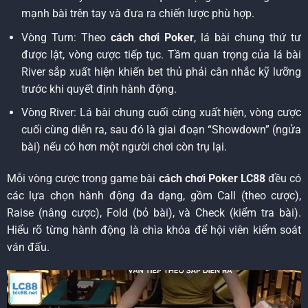
mạnh bài trên tay và đưa ra chiến lược phù hợp.
Vòng Turn: Theo
cách chơi Poker
, lá bài chung thứ tư
được lật, vòng cược tiếp tục. Tầm quan trọng của lá bài
River sắp xuất hiện khiến bet thủ phải cân nhắc kỹ lưỡng
trước khi quyết định hành động.
Vòng River: Lá bài chung cuối cùng xuất hiện, vòng cược
cuối cùng diễn ra, sau đó là giai đoạn “Showdown” (ngửa
bài) nếu có hơn một người chơi còn trụ lại.
Mỗi vòng cược trong game bài
cách chơi Poker
LC88
đều có
các lựa chọn hành động đa dạng, gồm Call (theo cược),
Raise (nâng cược), Fold (bỏ bài), và Check (kiểm tra bài).
Hiểu rõ từng hành động là chìa khóa để hội viên kiểm soát
ván đấu.