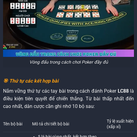
Vòng đấu trong cách chơi Poker đầy đủ
🎯 Thứ tự các kết hợp bài
Nắm vững thứ tự các tay bài trong cách đánh Poker
LC88
là
điều kiện tiên quyết để chiến thắng. Từ bài thấp nhất đến
cao nhất, dân cược cần ghi nhớ 10 bộ sau:
Tỷ lệ xuất hiện
Tên bộ bài
Mô tả chi tiết bộ bài
(xấp xỉ)
5 lá bài cùng chất, kết hợp theo