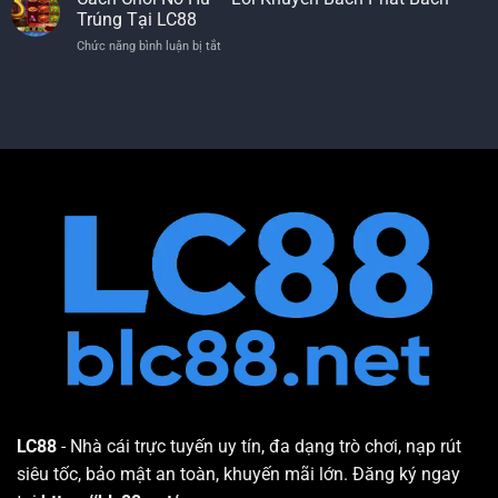
LC88
Dẫn
Trúng Tại LC88
Vui
–
Đến
Chức năng bình luận bị tắt
ở
100%
Thành
Cách
Giao
Công
Chơi
Dịch
Sau
Nổ
Hợp
3
Hũ
Lệ
Phút
–
Thành
Lời
Công
Khuyên
Siêu
Bách
Tốc
Phát
Bách
Trúng
Tại
LC88
LC88
- Nhà cái trực tuyến uy tín, đa dạng trò chơi, nạp rút
siêu tốc, bảo mật an toàn, khuyến mãi lớn. Đăng ký ngay