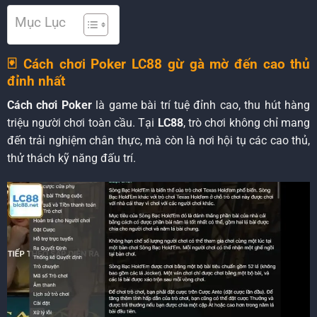
Mục Lục
🃏 Cách chơi Poker LC88 gừ gà mờ đến cao thủ
đỉnh nhất
Cách chơi Poker
là game bài trí tuệ đỉnh cao, thu hút hàng
triệu người chơi toàn cầu. Tại
LC88
, trò chơi không chỉ mang
đến trải nghiệm chân thực, mà còn là nơi hội tụ các cao thủ,
thử thách kỹ năng đấu trí.