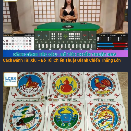
Cách Đánh Tài Xỉu – Bỏ Túi Chiến Thuật Giành Chiến Thắng Lớn