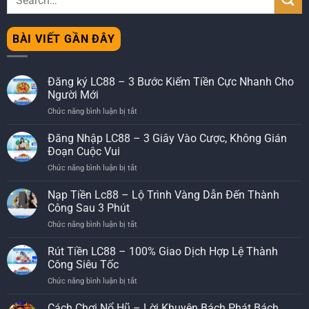
BÀI VIẾT GẦN ĐÂY
Đăng ký LC88 – 3 Bước Kiếm Tiền Cực Nhanh Cho
Người Mới
Chức năng bình luận bị tắt
ở
Đăng
ký
Đăng Nhập LC88 – 3 Giây Vào Cược, Không Gián
LC88
Đoạn Cuộc Vui
–
Chức năng bình luận bị tắt
ở
3
Đăng
Bước
Nhập
Nạp Tiền Lc88 – Lộ Trình Vàng Dẫn Đến Thành
Kiếm
LC88
Tiền
Công Sau 3 Phút
–
Cực
Chức năng bình luận bị tắt
ở
3
Nhanh
Nạp
Giây
Cho
Tiền
Rút Tiền LC88 – 100% Giao Dịch Hợp Lệ Thành
Vào
Người
Lc88
Cược,
Công Siêu Tốc
Mới
–
Không
Chức năng bình luận bị tắt
ở
Lộ
Gián
Rút
Trình
Đoạn
Tiền
Cách Chơi Nổ Hũ – Lời Khuyên Bách Phát Bách
Vàng
Cuộc