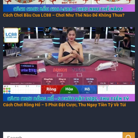
Cách Chơi Bầu Cua LC88 – Chơi Như Thế Nào Để Không Thua?
Cách Chơi Rồng Hổ – 5 Phút Đặt Cược, Thu Ngay Tiền Tỷ Về Túi