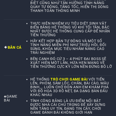
BIỆT CŨNG NHƯ TẬN HƯỞNG TÍNH NĂNG
QUAY TỰ ĐỘNG, TĂNG TỐC, HIỂN THỊ DÒNG
THANH TOÁN THÔNG MINH
THỰC HIỆN NHIỆM VỤ TIÊU DIỆT SINH VẬT
BIỂN BẰNG HỆ THỐNG VŨ KHÍ TỐI TÂN, BẬC
NHẤT ĐƯỢC HỆ THỐNG CUNG CẤP ĐỂ NHẬN
TIỀN THƯỞNG
HÃY KẾT HỢP BẮN TỰ ĐỘNG VÀ MỘT SỐ
TÍNH NĂNG MIỄN PHÍ NHƯ TRIỆU HỒI, ĐỔI
🐠
BẮN CÁ
SÚNG, KHÓA MỤC TIÊU NHẰM NÂNG CAO
TRẢI NGHIỆM
BÊN CẠNH ĐÓ CỨ 3 – 4 PHÚT ĐẠI BOSS SẼ
XUẤT HIỆN MỘT LẦN, HỨA HẸN MANG VỀ
TIỀN THƯỞNG CỰC KỲ LỚN NÊN ĐỪNG BỎ LỠ
HỆ THỐNG
TRÒ CHƠI GAME BÀI
VỚI TIẾN
LÊN, PHỎM, SÂM LỐC, CHẮN, BÀI CÀO, MẬU
BINH,… LUÔN CHỜ ĐÓN ANH EM KHÁM PHÁ
VỚI ĐỒ HỌA 3D RÕ NÉT, ĐA DẠNG BÀN ĐẤU
KHÁC NHAU
♣️GAME
BÀI
TÍNH CÔNG BẰNG LÀ ƯU ĐIỂM NỔI BẬT
ĐƯỢC NHÀ CÁI CHÚ TRỌNG ĐỂ XÂY DỰNG
NỀN TẢNG UY TÍN, ĐÁNG TIN CẬY, CHƠI
GAME ĐÁNH BÀI KHÔNG GIỚI HẠN