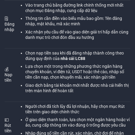
Vào trang chủ bằng đường link chính thống mới nhất
chọn mục Đăng nhập, cung cấp dữ liệu
Thông tin cần điền vào biểu mẫu bao gồm: Tên đăng
🗒️
nhập, mật khẩu, mã xác minh
Đăng
nhập
Xác nhận yêu cầu để vào giao diện giải trí hấp dẫn cùng
danh mục trò chơi đón đầu xu hướng
Chọn nạp tiền sau khi đã đăng nhập thành công theo
đúng quy định của
nhà cái LC88
Lựa chọn một trong những phương thức ngân hàng
💰
chuyển khoản, ví điện tử, USDT hoặc thẻ cào, nhập số
Nạp
tiền cần nạp, chọn khuyến mãi, xác nhận gửi tiền
tiền
Giao dịch bằng tài khoản mới nhất được nhà cái hiển thị
trên màn hình để hoàn tất
Người chơi đã tích lũy đủ lợi nhuận, hãy chọn mục Rút
tiền trên giao diện chính thức
Ở giao diện thanh toán, lựa chọn một ngân hàng hoặc ví
💷
ảo, cung cấp thông tin vào đúng ô trống được yêu cầu
Rút
tiền
Nhập đúng số tiền cần rút, xác nhận, chờ đợi để nhận