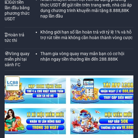
💴Gửi tiền
thức USDT để gửi tiền trên trang web, nhà cái áp
lần đầu bằng
dụng chương trình khuyến mãi tặng 8.888,88K
phương thức
nạp lần đầu
USDT
Không giới hạn số lần hoàn trả với tỷ lệ 1% và hỗ
🎖️Hoàn trả
trợ rút tiền mà không cần hoàn thành vòng cược
tức thì
🧭Vòng quay
Tham gia vòng quay may mắn bạn có cơ hội
miễn phí tại
nhận ngay tiền thưởng lên đến 288.888K
sảnh FC